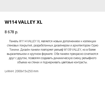
W114 VALLEY XL
8 678
р.
Панель W114 VALLEY XL является новым дополнением к коллекции
стеновых покрытий, разработанных дизайнером и архитектором Орио
Тонини. Дизайн панели повторяет рельеф W109 VALLEY, но в более
выразительном и крупном формате. Обе панели прекрасно сочетаются
друг с другом, позволяя создавать динамическую смену рельефного
объема на стенах и подчеркивать цветовые контрасты.
LxWxH: 2000x15x250 mm